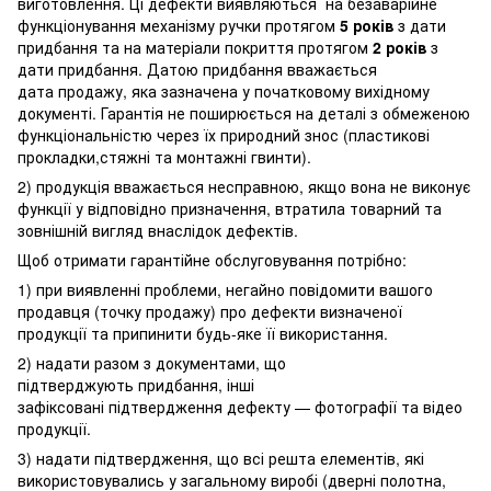
виготовлення. Ці дефекти виявляються на безаварійне
функціонування механізму ручки протягом
5 років
з дати
придбання та на матеріали покриття протягом
2 років
з
дати придбання. Датою придбання вважається
дата продажу, яка зазначена у початковому вихідному
документі. Гарантія не поширюється на деталі з обмеженою
функціональністю через їх природний знос (пластикові
прокладки,стяжні та монтажні гвинти).
2) продукція вважається несправною, якщо вона не виконує
функції у відповідно призначення, втратила товарний та
зовнішній вигляд внаслідок дефектів.
Щоб отримати гарантійне обслуговування потрібно:
1) при виявленні проблеми, негайно повідомити вашого
продавця (точку продажу) про дефекти визначеної
продукції та припинити будь-яке її використання.
2) надати разом з документами, що
підтверджують придбання, інші
зафіксовані підтвердження дефекту — фотографії та відео
продукції.
3) надати підтвердження, що всі решта елементів, які
використовувались у загальному виробі (дверні полотна,