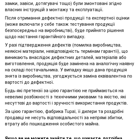
замки, завіси, дотягувачі тощо) були змонтовані згідно
власних інструкцій з монтажу та експлуатації.
Після отримання дефектної продукції та експертної оцінки
(може включати у себе також тестування продукції
безпосередньо на виробництві), буде прийнято рішення
щодо настання гарантійного випадку.
У разі підтвердження дефектів (помилка виробництва,
неякісні матеріали, невідповідність термінам гарантії), що
виникають внаслідок дефектних деталей, матеріалів або
виготовлення, продукція буде замінена на аналогічну наявну
на складі постачальника. У випадку якщо дана продукція
знята із виробництва, узгоджується заміна еквівалентна по
вартості до дефектної.
Будь-які претензії за цією гарантією не приймаються на
невеликі розбіжності з технічними умовами та якістю, які
несуттєві до вартості і зручності використання продуктів.
За цією гарантією, фабрика Tupai, її дилери та роздрібні
продавці не несуть відповідальності за непрямі збитки,
втрату або пошкодження особистого майна.
Якщо ви не можете знайти те, що шукаєте, потрібна