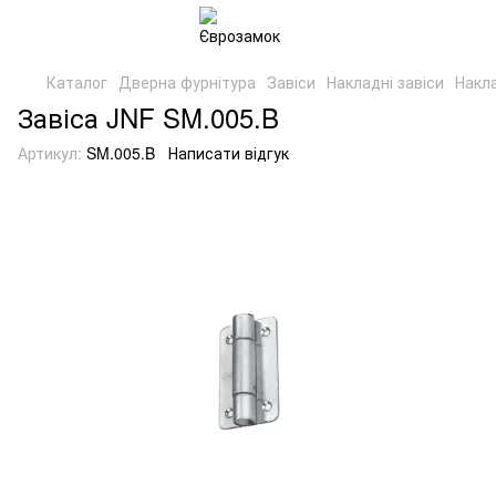
Каталог
Дверна фурнітура
Завіси
Накладні завіси
Накла
Завіса JNF SM.005.B
Артикул:
SM.005.B
Написати відгук