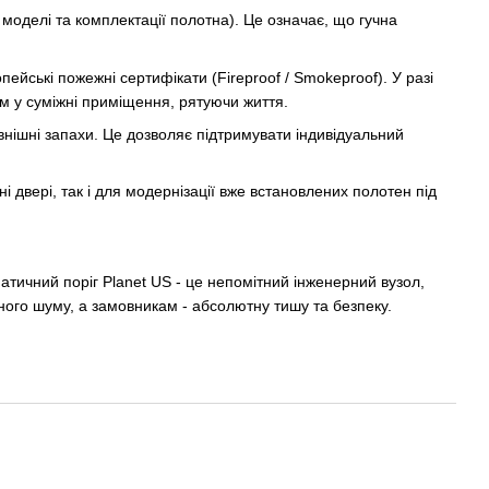
 моделі та комплектації полотна). Це означає, що гучна
ейські пожежні сертифікати (Fireproof / Smokeproof). У разі
м у суміжні приміщення, рятуючи життя.
внішні запахи. Це дозволяє підтримувати індивідуальний
і двері, так і для модернізації вже встановлених полотен під
матичний поріг Planet US - це непомітний інженерний вузол,
ного шуму, а замовникам - абсолютну тишу та безпеку.