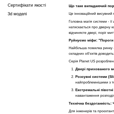
Сертифікати якості
Що таке випадаючий порі
3d моделі
Це інноваційний висувний 
Головна магія системи - її
натискається про дверну к
відчиняєте двері, поріг ми
Руйнуємо міфи: "Пороги
Найбільша помилка ринку -
складних об'єктів доводит
Серія Planet US розробле
Двері прихованого мо
Розсувні системи (Sli
найпроблемнішими з точ
Екстремальні півотні
навантаження розподіл
Технічна бездоганність:
Для інженерів та проєктан