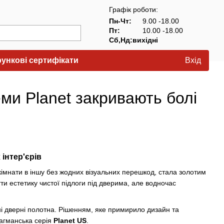
Графік роботи:
Пн-Чт:
9.00 -18.00
Пт:
10.00 -18.00
Сб,Нд:вихідні
ункові сертифікати
Вхід
еми Planet закривають болі
інтер'єрів
кімнати в іншу без жодних візуальних перешкод, стала золотим
ти естетику чистої підлоги під дверима, але водночас
йні дверні полотна. Рішенням, яке примирило дизайн та
агманська серія
Planet US
.