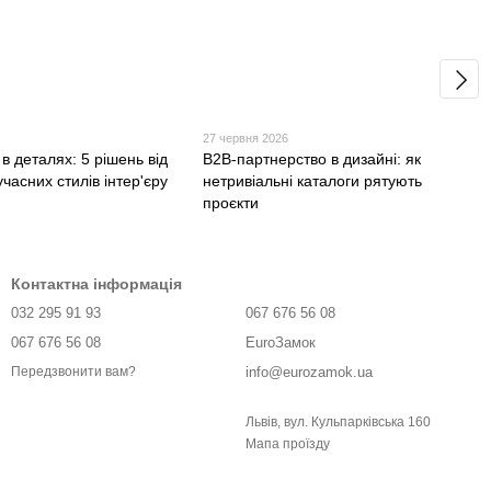
6
27 червня 2026
 в деталях: 5 рішень від
B2B-партнерство в дизайні: як
учасних стилів інтер'єру
нетривіальні каталоги рятують
проєкти
Контактна інформація
032 295 91 93
067 676 56 08
067 676 56 08
EuroЗамок
info@eurozamok.ua
Передзвонити вам?
Львів, вул. Кульпарківська 160
Мапа проїзду