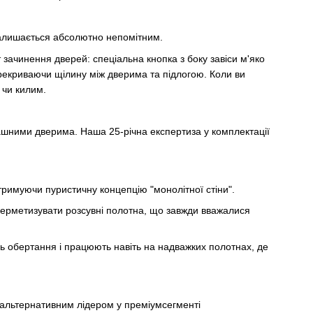
 залишається абсолютно непомітним.
зачинення дверей: спеціальна кнопка з боку завіси м'яко
рекриваючи щілину між дверима та підлогою. Коли ви
 чи килим.
ашними дверима. Наша 25-річна експертиза у комплектації
дтримуючи пуристичну концепцію "монолітної стіни".
герметизувати розсувні полотна, що завжди вважалися
сь обертання і працюють навіть на надважких полотнах, де
зальтернативним лідером у преміумсегменті