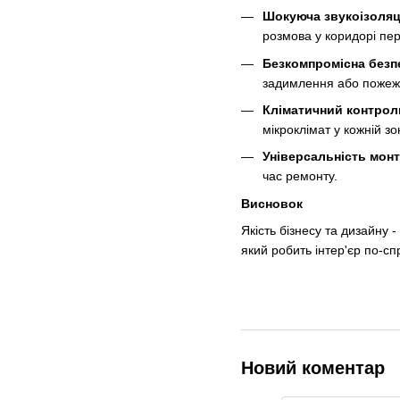
Шокуюча звукоізоляц
розмова у коридорі пер
Безкомпромісна безп
задимлення або пожежі
Кліматичний контрол
мікроклімат у кожній зо
Універсальність мон
час ремонту.
Висновок
Якість бізнесу та дизайну 
який робить інтер'єр по-с
Новий коментар