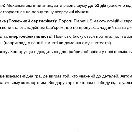
ія:
Механізм здатний знижувати рівень шуму
до 52 дБ
(залежно від
етворюється на повну тишу всередині кімнати.
ека (Пожежний сертифікат):
Пороги Planet US мають офіційні європ
 вони стають надійним бар’єром, що не пропускає чадний газ та ди
ь та енергоефективність:
Повністю блокуються протяги, пил та зо
ні (наприклад, у ванній кімнаті чи домашньому кінотеатрі).
тажу:
Конструкція підходить як для фабричної врізки у нові преміальн
- це взаємовигідна гра, де виграє той, хто уважний до деталей. Авто
правжньому комфортним. Він дарує архітекторам свободу від візуаль