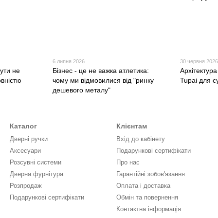
6 липня 2026
30 червня 202
бути не
Бізнес - це не важка атлетика:
Архітектура
овністю
чому ми відмовилися від "ринку
Tupai для с
дешевого металу"
Каталог
Клієнтам
Дверні ручки
Вхід до кабінету
Аксесуари
Подарункові сертифікати
Розсувні системи
Про нас
Дверна фурнітура
Гарантійні зобов'язання
Розпродаж
Оплата і доставка
Подарункові сертифікати
Обмін та повернення
Контактна інформація