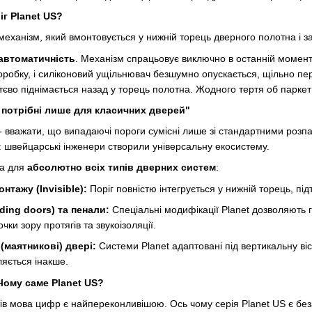
г Planet US?
механізм, який вмонтовується у нижній торець дверного полотна і
автоматичність
. Механізм спрацьовує виключно в останній момент 
оробку, і силіконовий ущільнювач безшумно опускається, щільно пе
ттєво піднімається назад у торець полотна. Жодного тертя об паркет
 потрібні лише для класичних дверей"
 вважати, що випадаючі пороги сумісні лише зі стандартними розп
ь: швейцарські інженери створили універсальну екосистему.
на для
абсолютно всіх типів дверних систем
:
нтажу (Invisible):
Поріг повністю інтегрується у нижній торець, пі
ding doors) та пенали:
Спеціальні модифікації Planet дозволяють 
ки зору протягів та звукоізоляції.
 (маятникові) двері:
Системи Planet адаптовані під вертикальну ві
яється інакше.
 Чому саме Planet US?
тів мова цифр є найпереконливішою. Ось чому серія Planet US є бе