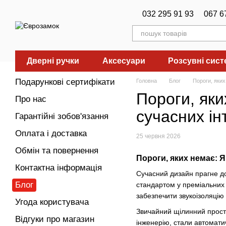
Перейти до основного контенту
032 295 91 93
067 6
Дверні ручки
Аксесуари
Розсувні сис
Подарункові сертифікати
Головна
Блог
Пороги, яких
Пороги, яки
Про нас
сучасних ін
Гарантійні зобов'язання
Оплата і доставка
25 червня 2026
Обмін та повернення
Пороги, яких немає: Я
Контактна інформація
Сучасний дизайн прагне до
Блог
стандартом у преміальних 
забезпечити звукоізоляцію 
Угода користувача
Звичайний щілинний простір
Відгуки про магазин
інженерію, стали автомати